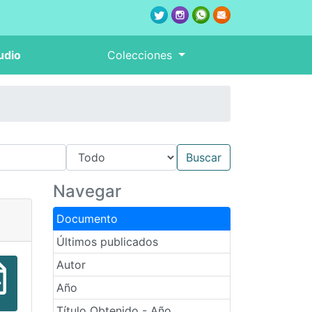
udio
Colecciones
Navegar
Documento
Últimos publicados
Autor
Año
Título Obtenido - Año