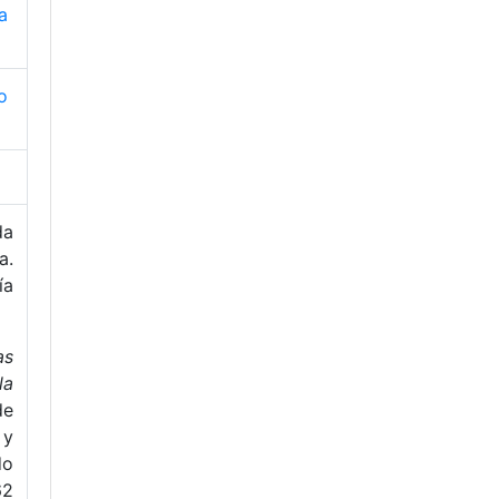
a
o
da
a.
ía
as
la
de
 y
o
62