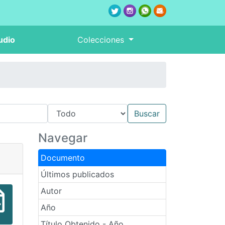
udio
Colecciones
Navegar
Documento
Últimos publicados
Autor
Año
Título Obtenido - Año