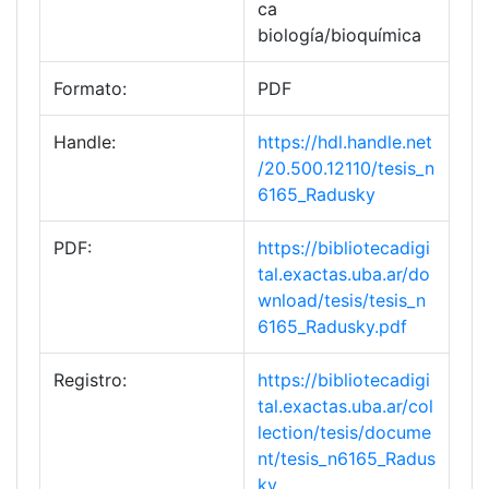
ca
biología/bioquímica
Formato:
PDF
Handle:
https://hdl.handle.net
/20.500.12110/tesis_n
6165_Radusky
PDF:
https://bibliotecadigi
tal.exactas.uba.ar/do
wnload/tesis/tesis_n
6165_Radusky.pdf
Registro:
https://bibliotecadigi
tal.exactas.uba.ar/col
lection/tesis/docume
nt/tesis_n6165_Radus
ky