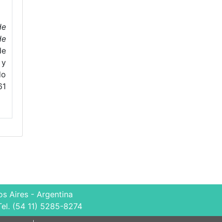
de
de
de
 y
o
61
s Aires - Argentina
Tel. (54 11) 5285-8274