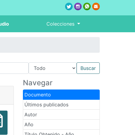
udio
Colecciones
Navegar
Documento
Últimos publicados
Autor
Año
Título Obtenido - Año