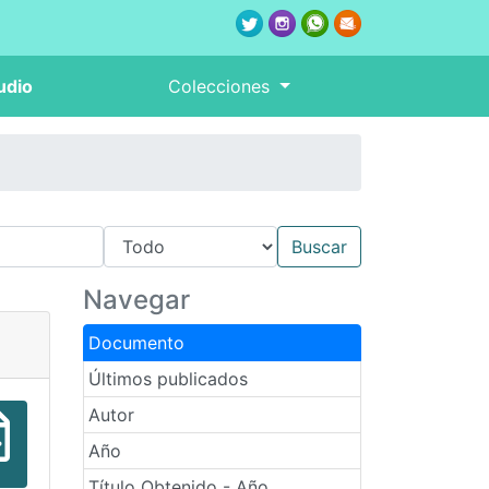
udio
Colecciones
Navegar
Documento
Últimos publicados
Autor
Año
Título Obtenido - Año