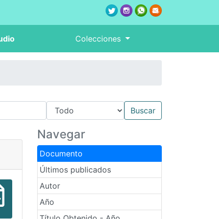
udio
Colecciones
Navegar
Documento
Últimos publicados
Autor
Año
Título Obtenido - Año