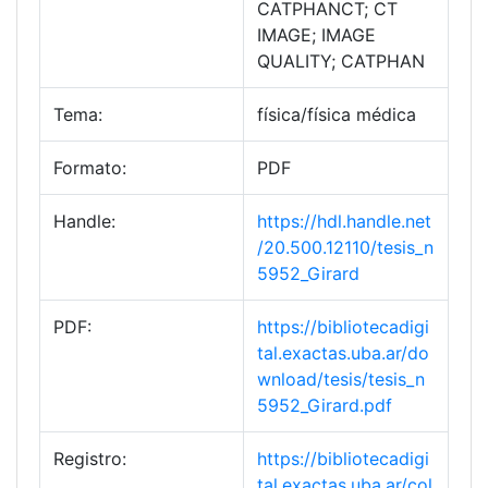
CATPHANCT; CT
IMAGE; IMAGE
QUALITY; CATPHAN
Tema:
física/física médica
Formato:
PDF
Handle:
https://hdl.handle.net
/20.500.12110/tesis_n
5952_Girard
PDF:
https://bibliotecadigi
tal.exactas.uba.ar/do
wnload/tesis/tesis_n
5952_Girard.pdf
Registro:
https://bibliotecadigi
tal.exactas.uba.ar/col