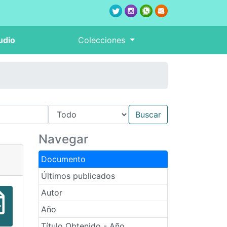
udio
Colecciones
Navegar
Documento
Últimos publicados
Autor
Año
Título Obtenido - Año