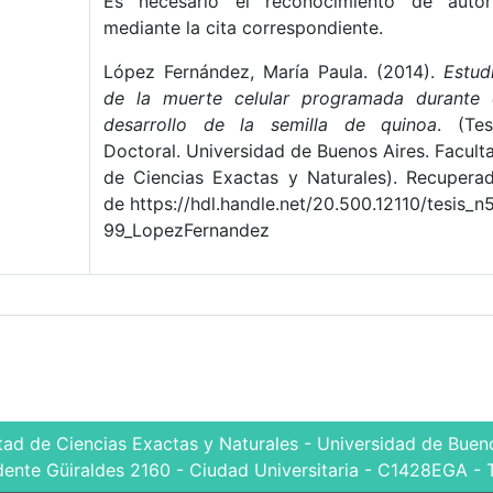
Es necesario el reconocimiento de autor
mediante la cita correspondiente.
López Fernández, María Paula. (2014).
Estud
de la muerte celular programada durante 
desarrollo de la semilla de quinoa
. (Tes
Doctoral. Universidad de Buenos Aires. Facult
de Ciencias Exactas y Naturales). Recupera
de https://hdl.handle.net/20.500.12110/tesis_n
99_LopezFernandez
tad de Ciencias Exactas y Naturales - Universidad de Bueno
dente Güiraldes 2160 - Ciudad Universitaria - C1428EGA - 