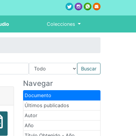
udio
Colecciones
Navegar
Documento
Últimos publicados
Autor
Año
Título Obtenido - Año