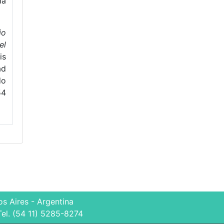
ía
io
el
is
ad
do
54
s Aires - Argentina
Tel. (54 11) 5285-8274