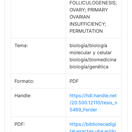
FOLLICULOGENESIS;
OVARY; PRIMARY
OVARIAN
INSUFFICIENCY;
PERMUTATION
Tema:
biología/biología
molecular y celular
biología/biomedicina
biología/genética
Formato:
PDF
Handle:
https://hdl.handle.net
/20.500.12110/tesis_n
5469_Ferder
PDF:
https://bibliotecadigi
tal.exactas.uba.ar/do