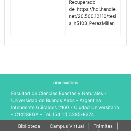
Recuperado
de https://hdl.handle.
net/20.500.12110/tesi
s_n5103_PerezMillan
Facultad de Ciencias Exactas y Naturales -
Universidad de Buenos Aires - Argentina
Intendente Güiraldes 2160 - Ciudad Universitaria
- C1428EGA - Tel. (54 11) 5285-8274
Biblioteca
Campus Virtual
Trámites