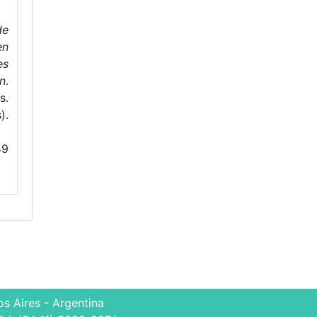
de
en
es
ón
.
s.
).
49
s Aires - Argentina