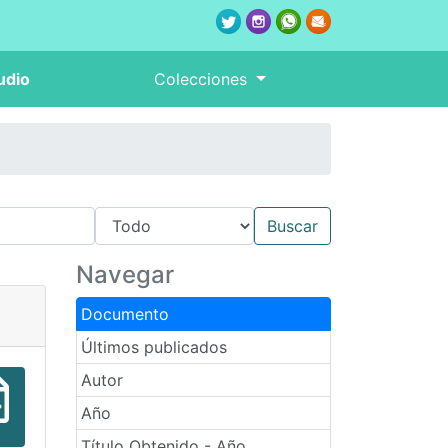
udio
Colecciones
Navegar
Documento
Últimos publicados
Autor
Año
Título Obtenido - Año