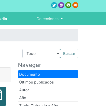
udio
Colecciones
Navegar
Documento
Últimos publicados
Autor
Año
Título Obtenido - Año