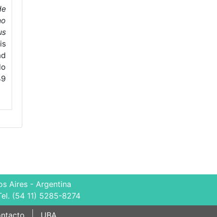
de
no
us
is
ad
do
49
s Aires - Argentina
Tel. (54 11) 5285-8274
ntacto
UBA