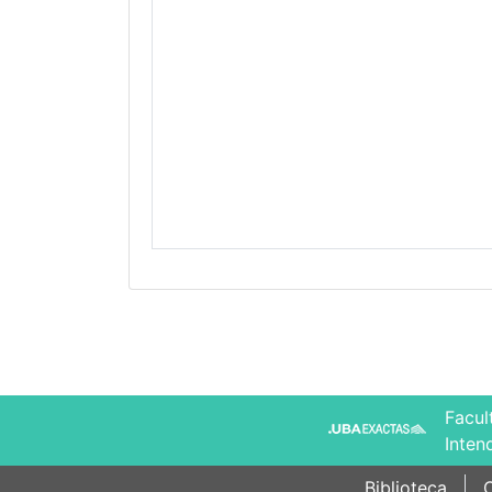
Facul
Inten
Biblioteca
C