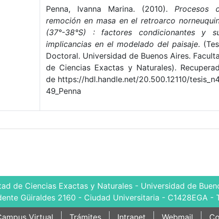
Penna, Ivanna Marina. (2010).
Procesos 
remoción en masa en el retroarco norneuqui
(37°-38°S) : factores condicionantes y s
implicancias en el modelado del paisaje
. (Tes
Doctoral. Universidad de Buenos Aires. Facult
de Ciencias Exactas y Naturales). Recupera
de https://hdl.handle.net/20.500.12110/tesis_n
49_Penna
tad de Ciencias Exactas y Naturales - Universidad de Bueno
dente Güiraldes 2160 - Ciudad Universitaria - C1428EGA - 
ampus Virtual
Trámites
Intranet
Webmail
Co