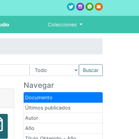
udio
Colecciones
Navegar
Documento
Últimos publicados
Autor
Año
Título Obtenido - Año