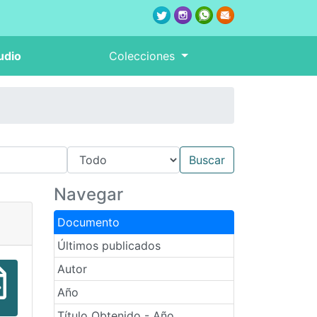
udio
Colecciones
Navegar
Documento
Últimos publicados
Autor
Año
Título Obtenido - Año