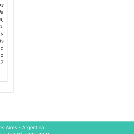
os
ia
a,
o.
 y
is
ad
do
47
s Aires - Argentina