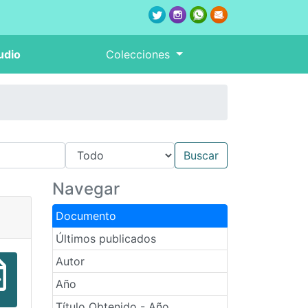
udio
Colecciones
Navegar
Documento
Últimos publicados
Autor
Año
Título Obtenido - Año