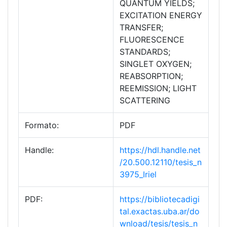
QUANTUM YIELDS;
EXCITATION ENERGY
TRANSFER;
FLUORESCENCE
STANDARDS;
SINGLET OXYGEN;
REABSORPTION;
REEMISSION; LIGHT
SCATTERING
Formato:
PDF
Handle:
https://hdl.handle.net
/20.500.12110/tesis_n
3975_Iriel
PDF:
https://bibliotecadigi
tal.exactas.uba.ar/do
wnload/tesis/tesis_n