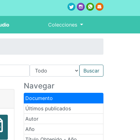
udio
Colecciones
Navegar
Documento
Últimos publicados
Autor
Año
Título Obtenido - Año