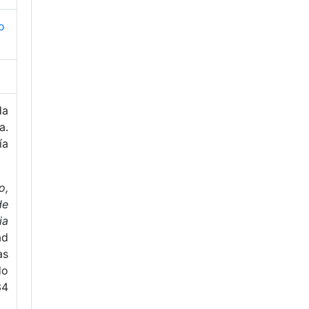
o
da
a.
ía
o,
de
ia
ad
as
o
34