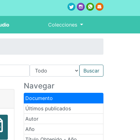
udio
Colecciones
Navegar
Documento
Últimos publicados
Autor
Año
Título Obtenido - Año