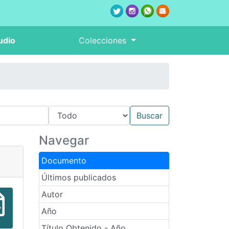
udio
Colecciones
Navegar
Documento
Últimos publicados
Autor
Año
Título Obtenido - Año