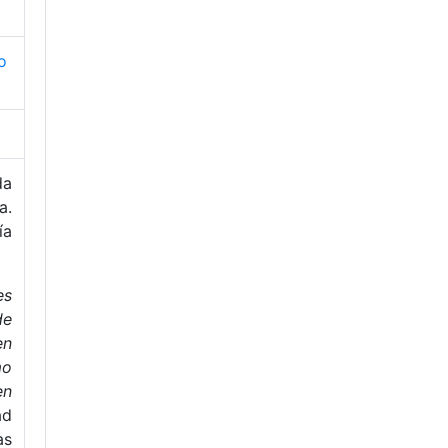
o
da
a.
ía
es
de
en
mo
en
ad
as