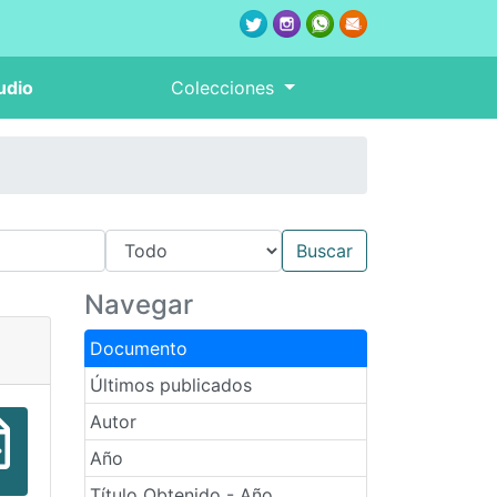
udio
Colecciones
Navegar
Documento
Últimos publicados
Autor
Año
Título Obtenido - Año