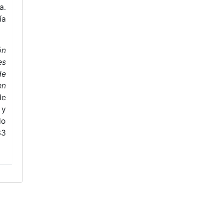
a.
ía
ón
es
de
en
de
 y
o
33