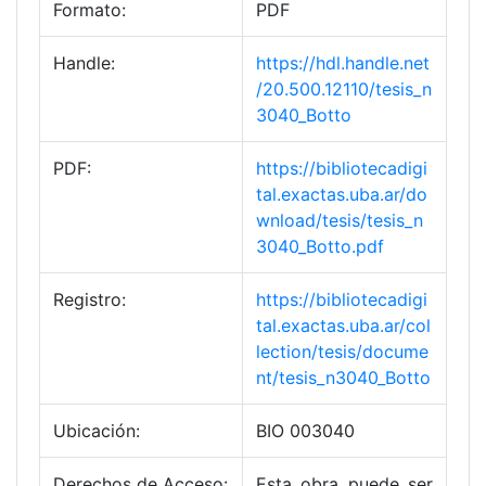
Formato:
PDF
Handle:
https://hdl.handle.net
/20.500.12110/tesis_n
3040_Botto
PDF:
https://bibliotecadigi
tal.exactas.uba.ar/do
wnload/tesis/tesis_n
3040_Botto.pdf
Registro:
https://bibliotecadigi
tal.exactas.uba.ar/col
lection/tesis/docume
nt/tesis_n3040_Botto
Ubicación:
BIO 003040
Derechos de Acceso:
Esta obra puede ser