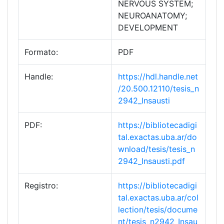
NERVOUS SYSTEM;
NEUROANATOMY;
DEVELOPMENT
Formato:
PDF
Handle:
https://hdl.handle.net
/20.500.12110/tesis_n
2942_Insausti
PDF:
https://bibliotecadigi
tal.exactas.uba.ar/do
wnload/tesis/tesis_n
2942_Insausti.pdf
Registro:
https://bibliotecadigi
tal.exactas.uba.ar/col
lection/tesis/docume
nt/tesis_n2942_Insau