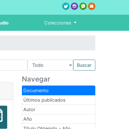
udio
Colecciones
Navegar
Documento
Últimos publicados
Autor
Año
Título Obtenido - Año