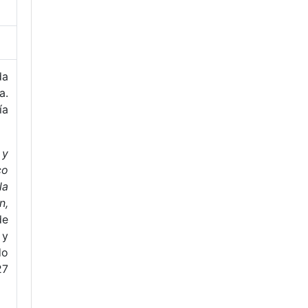
da
a.
ía
 y
co
la
n,
de
 y
o
27