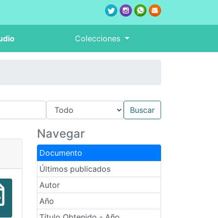
udio
Colecciones
Navegar
Documento
Últimos publicados
Autor
Año
Título Obtenido - Año