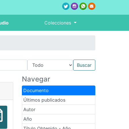
udio
Colecciones
Navegar
Documento
Últimos publicados
Autor
Año
Título Obtenido - Año