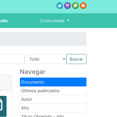
udio
Colecciones
Navegar
Documento
Últimos publicados
Autor
Año
Título Obtenido - Año