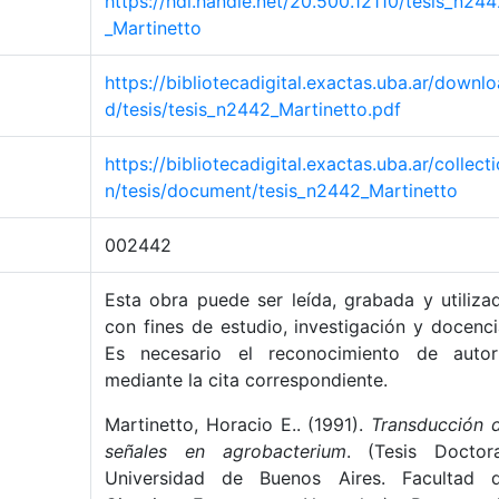
https://hdl.handle.net/20.500.12110/tesis_n24
_Martinetto
https://bibliotecadigital.exactas.uba.ar/downlo
d/tesis/tesis_n2442_Martinetto.pdf
https://bibliotecadigital.exactas.uba.ar/collecti
n/tesis/document/tesis_n2442_Martinetto
002442
Esta obra puede ser leída, grabada y utiliza
con fines de estudio, investigación y docenci
Es necesario el reconocimiento de autor
mediante la cita correspondiente.
Martinetto, Horacio E.. (1991).
Transducción 
señales en agrobacterium
. (Tesis Doctora
Universidad de Buenos Aires. Facultad 