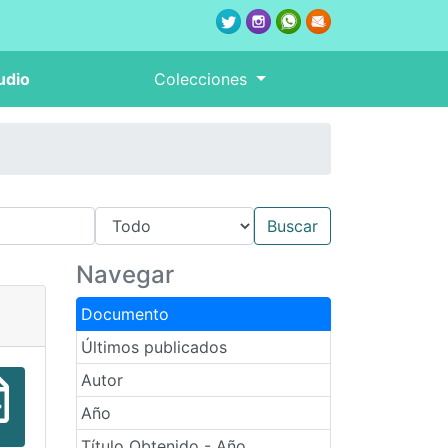
udio
Colecciones
Navegar
Documento
Últimos publicados
Autor
Año
Título Obtenido - Año