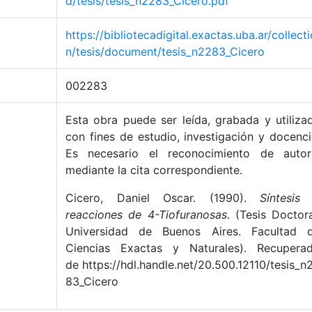
d/tesis/tesis_n2283_Cicero.pdf
https://bibliotecadigital.exactas.uba.ar/collecti
n/tesis/document/tesis_n2283_Cicero
002283
Esta obra puede ser leída, grabada y utiliza
con fines de estudio, investigación y docenci
Es necesario el reconocimiento de autor
mediante la cita correspondiente.
Cicero, Daniel Oscar. (1990).
Síntesis
reacciones de 4-Tiofuranosas
. (Tesis Doctora
Universidad de Buenos Aires. Facultad 
Ciencias Exactas y Naturales). Recupera
de https://hdl.handle.net/20.500.12110/tesis_n
83_Cicero