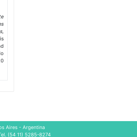
te
es
s,
is
ad
do
20
s Aires - Argentina
Tel. (54 11) 5285-8274