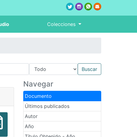
udio
Colecciones
Navegar
Documento
Últimos publicados
Autor
Año
Título Obtenido - Año