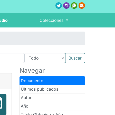
udio
Colecciones
Navegar
Documento
Últimos publicados
Autor
Año
Título Obtenido - Año