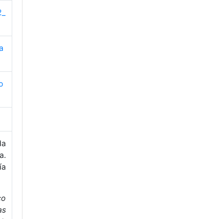
2_
a
o
da
a.
ía
co
as