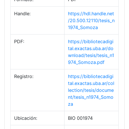
Handle:
https://hdl.handle.net
/20.500.12110/tesis_n
1974_Somoza
PDF:
https://bibliotecadigi
tal.exactas.uba.ar/do
wnload/tesis/tesis_n1
974_Somoza.pdf
Registro:
https://bibliotecadigi
tal.exactas.uba.ar/col
lection/tesis/docume
nt/tesis_n1974_Somo
za
Ubicación:
BIO 001974