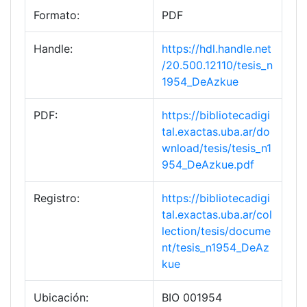
Formato:
PDF
Handle:
https://hdl.handle.net
/20.500.12110/tesis_n
1954_DeAzkue
PDF:
https://bibliotecadigi
tal.exactas.uba.ar/do
wnload/tesis/tesis_n1
954_DeAzkue.pdf
Registro:
https://bibliotecadigi
tal.exactas.uba.ar/col
lection/tesis/docume
nt/tesis_n1954_DeAz
kue
Ubicación:
BIO 001954