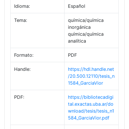
Idioma:
Español
Tema:
química/química
inorgánica
química/química
analítica
Formato:
PDF
Handle:
https://hdl.handle.net
/20.500.12110/tesis_n
1584_GarciaVior
PDF:
https://bibliotecadigi
tal.exactas.uba.ar/do
wnload/tesis/tesis_n1
584_GarciaVior.pdf