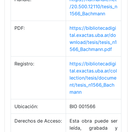
/20.500.12110/tesis_n
1566_Bachmann
PDF:
https://bibliotecadigi
tal.exactas.uba.ar/do
wnload/tesis/tesis_n1
566_Bachmann.pdf
Registro:
https://bibliotecadigi
tal.exactas.uba.ar/col
lection/tesis/docume
nt/tesis_n1566_Bach
mann
Ubicación:
BIO 001566
Derechos de Acceso:
Esta obra puede ser
leída, grabada y