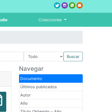
udio
Colecciones
Navegar
Documento
Últimos publicados
Autor
Año
Título Obtenido - Año