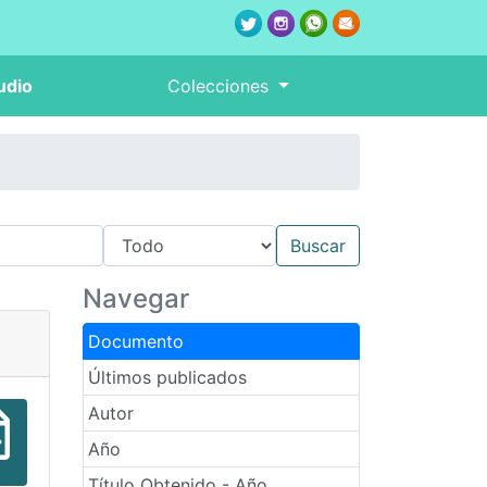
udio
Colecciones
Navegar
Documento
Últimos publicados
Autor
Año
Título Obtenido - Año