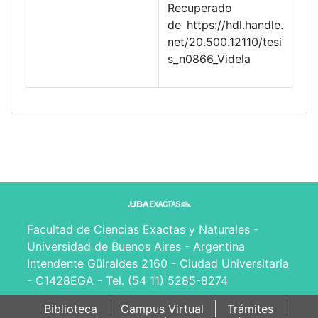
Recuperado
de https://hdl.handle.
net/20.500.12110/tesi
s_n0866_Videla
Facultad de Ciencias Exactas y Naturales -
Universidad de Buenos Aires - Argentina
Intendente Güiraldes 2160 - Ciudad Universitaria
- C1428EGA - Tel. (54 11) 5285-8274
Biblioteca
Campus Virtual
Trámites