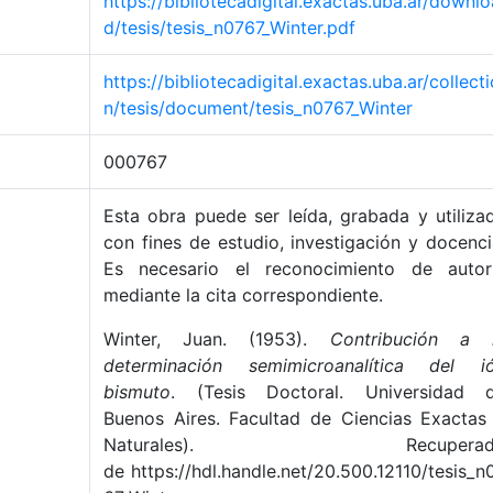
https://bibliotecadigital.exactas.uba.ar/downlo
d/tesis/tesis_n0767_Winter.pdf
https://bibliotecadigital.exactas.uba.ar/collecti
n/tesis/document/tesis_n0767_Winter
000767
Esta obra puede ser leída, grabada y utiliza
con fines de estudio, investigación y docenci
Es necesario el reconocimiento de autor
mediante la cita correspondiente.
Winter, Juan. (1953).
Contribución a 
determinación semimicroanalítica del i
bismuto
. (Tesis Doctoral. Universidad 
Buenos Aires. Facultad de Ciencias Exactas
Naturales). Recuperad
de https://hdl.handle.net/20.500.12110/tesis_n