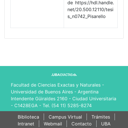
de https://hdl.handle.
net/20.500.12110/tesi
s_n0742_Pisarello
Facultad de Ciencias Exactas y Naturales -
Universidad de Buenos Aires - Argentina
Intendente Güiraldes 2160 - Ciudad Universitaria
- C1428EGA - Tel. (54 11) 5285-8274
Biblioteca
Campus Virtual
Trámites
Intranet
Webmail
Contacto
UBA