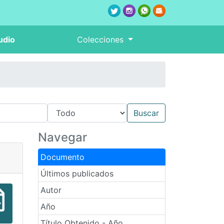
udio
Colecciones
Navegar
Documento
Últimos publicados
Autor
Año
Título Obtenido - Año