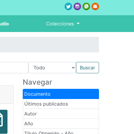
udio
Colecciones
Navegar
Documento
Últimos publicados
Autor
Año
Título Obtenido - Año