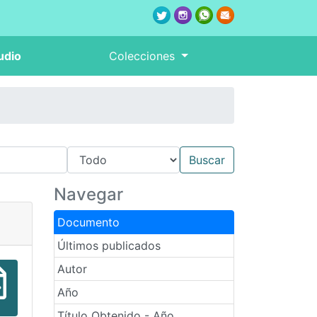
udio
Colecciones
Navegar
Documento
Últimos publicados
Autor
Año
Título Obtenido - Año