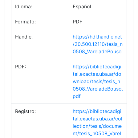
Idioma:
Español
Formato:
PDF
Handle:
https://hdl.handle.net
/20.500.12110/tesis_n
0508_VareladeBouso
PDF:
https://bibliotecadigi
tal.exactas.uba.ar/do
wnload/tesis/tesis_n
0508_VareladeBouso.
pdf
Registro:
https://bibliotecadigi
tal.exactas.uba.ar/col
lection/tesis/docume
nt/tesis_n0508_Varel