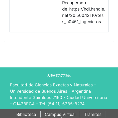
Recuperado
de https://hdl.handle.
net/20.500.12110/tesi
s_n0461_Ingenieros
Facultad de Ciencias Exactas y Naturales -
Universidad de Buenos Aires - Argentina
Intendente Güiraldes 2160 - Ciudad Universitaria
- C1428EGA - Tel. (54 11) 5285-8274
Biblioteca
Campus Virtual
Trámites