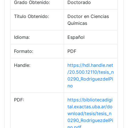
Grado Obtenido:
Doctorado
Título Obtenido:
Doctor en Ciencias
Químicas
Idioma:
Español
Formato:
PDF
Handle:
https://hdl.handle.net
/20.500.12110/tesis_n
0290_RodriguezdelPi
no
PDF:
https://bibliotecadigi
tal.exactas.uba.ar/do
wnload/tesis/tesis_n
0290_RodriguezdelPi
no.pdf