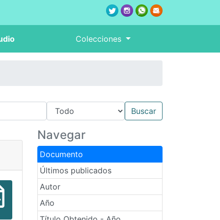
udio
Colecciones
Navegar
Documento
Últimos publicados
Autor
Año
Título Obtenido - Año