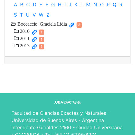
A
B
C
D
E
F
G
H
I
J
K
L
M
N
O
P
Q
R
S
T
U
V
W
Z
Boccaccio, Graciela Lidia
3
2010
1
2011
1
2013
1
Facultad de Ciencias Exactas y Naturales -
Universidad de Buenos Aires - Argentina
Intendente Güiraldes 2160 - Ciudad Universitaria
- C1428EGA - Tel. (54 11) 5285-8274