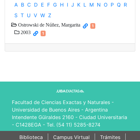
A
B
C
D
E
F
G
H
I
J
K
L
M
N
O
P
Q
R
S
T
U
V
W
Z
Ostrowski de Núñez, Margarita
1
2003
1
Facultad de Ciencias Exactas y Naturales -
Universidad de Buenos Aires - Argentina
Intendente Güiraldes 2160 - Ciudad Universitaria
- C1428EGA - Tel. (54 11) 5285-8274
Biblioteca
Campus Virtual
Trámites