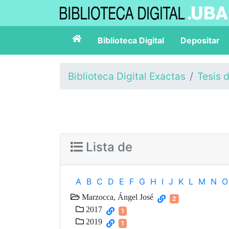
Biblioteca Digital
Depositar
Biblioteca Digital Exactas
Tesis 
Lista de
A
B
C
D
E
F
G
H
I
J
K
L
M
N
O
Marzocca, Ángel José
2
2017
1
2019
1