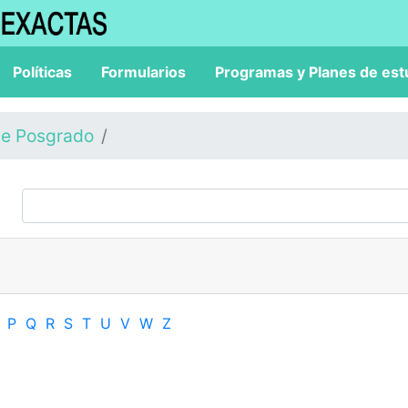
Políticas
Formularios
Programas y Planes de est
de Posgrado
P
Q
R
S
T
U
V
W
Z