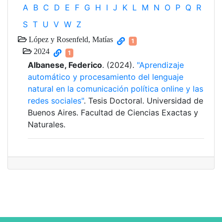
A
B
C
D
E
F
G
H
I
J
K
L
M
N
O
P
Q
R
S
T
U
V
W
Z
López y Rosenfeld, Matías
1
2024
1
Albanese, Federico
. (2024).
"Aprendizaje
automático y procesamiento del lenguaje
natural en la comunicación política online y las
redes sociales"
. Tesis Doctoral. Universidad de
Buenos Aires. Facultad de Ciencias Exactas y
Naturales.